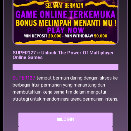
SUPER127 ~ Unlock The Power Of Multiplayer
Online Games
SUPER127
tempat bermain daring dengan akses ke
berbagai fitur permainan yang menantang dan
membutuhkan kerja sama tim dalam mengatur
strategi untuk mendominasi arena permainan intens.
LOGIN